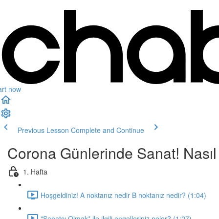
art now
Previous Lesson
Complete and Continue
Corona Günlerinde Sanat! Nasıl
1. Hafta
Hoşgeldiniz! A noktanız nedir B noktanız nedir? (1:04)
"Sanatçı Olmak* ile ilgili engelleriniz neler? (1:27)